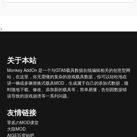
>
关于本站
Monkey AddOn 是一个与GTA5载具数据在线编辑相关的创意型网
站，在这里，你无需懂的复杂的游戏载具数据，你可以轻松地在
讲一辆或多辆替换式载具MOD，生成属于自己的添加式数据，随
时随地下载、修改、添加新的载具等，简单易懂，告别因数据错
误导致的游戏崩溃等一系列问题。
友情链接
零贰のMOD课堂
大阻MOD
AIGE百度贴吧